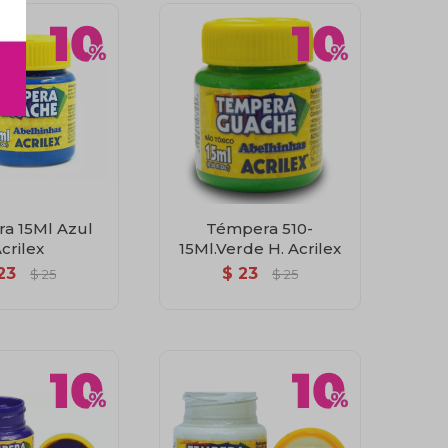
a 15Ml Azul
Témpera 510-
crilex
15Ml.Verde H. Acrilex
23
$
23
$
25
$
25