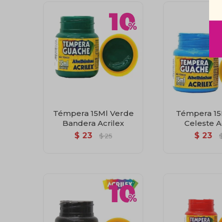
Témpera 15Ml Verde
Témpera 15
Bandera Acrilex
Celeste A
$
23
$
23
$
25