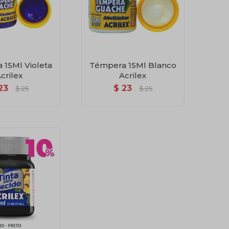
 15Ml Violeta
Témpera 15Ml Blanco
crilex
Acrilex
23
$
23
$
25
$
25