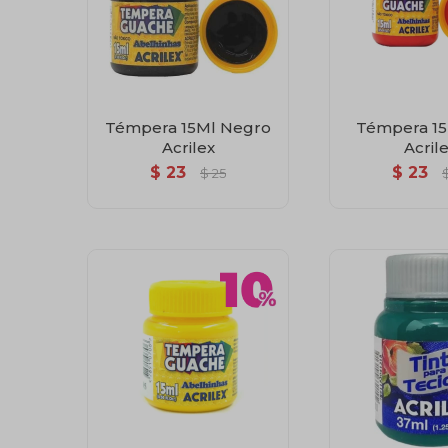
Témpera 15Ml Negro
Témpera 15
Acrilex
Acril
$
23
$
23
$
25