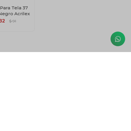
 Para Tela 37
Negro Acrilex
82
$
91