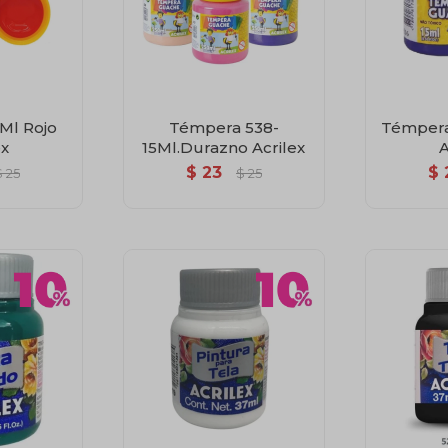
Ml Rojo
Témpera 538-
Témpera
ex
15Ml.Durazno Acrilex
A
$
23
$
$
25
$
25