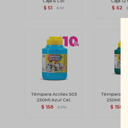
Caja 6 Col
Caja 12
$
51
$
62
$
57
Témpera Acrilex 503
Témpera Acr
250Ml.Azul Cel.
250Ml.Ve
$
158
$
158
$
176