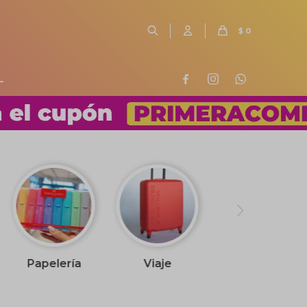
$
0
L



Papelería
Viaje