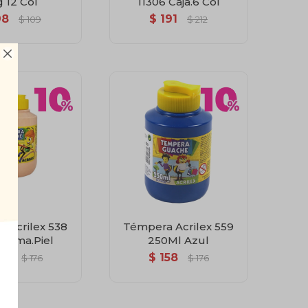
g 12 Col
11306 Caja.6 Col
98
$
191
$
109
$
212

 Acrilex 538
Témpera Acrilex 559
l.Ama.Piel
250Ml Azul
58
$
158
$
176
$
176