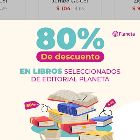
 Col
Jumbo C/6 Col
Zi
$
104
$
$
69
$
116
ilex 511
Témpera Acrilex 520
Témpera
rde B
250Ml.Negro
250M
$
158
$
1
$
176
$
176