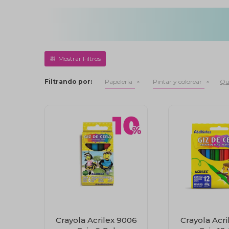
Filtrando por:
Papelería
Pintar y colorear
Qui
Crayola Acrilex 9006
Crayola Acri