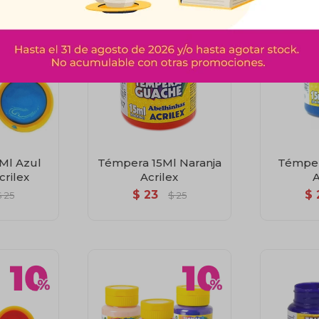
Ml Azul
Témpera 15Ml Naranja
Témper
crilex
Acrilex
A
$
23
$
$
25
$
25