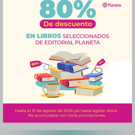
Productos que te pueden interesar
La Vida, Esa
Querida Mamá Me
Oportunidad
Dueles
$
850
$
890