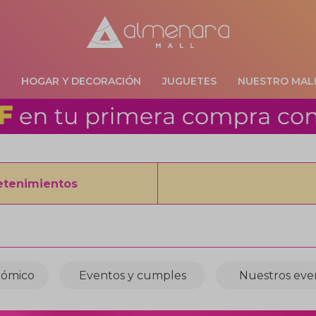
A
HOGAR Y DECORACIÓN
JUGUETES
NUESTRO MAL
etenimientos
nómico
Eventos y cumples
Nuestros eve