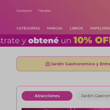
Contacto
Tiendas
CATEGORÍAS
MARCAS
LIBROS
PAPELERÍ
food_bank
Jardín Gastronómico y Entr
Atracciones
Jardín Gastro