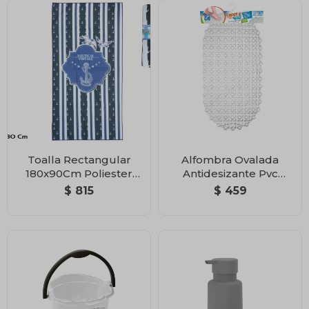
Toalla Rectangular
Alfombra Ovalada
180x90Cm Poliester
Antidesizante Pvc
Seagulls
65x36 Cm
$
815
$
459