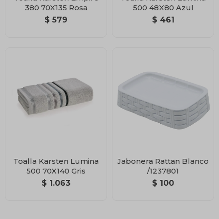
380 70X135 Rosa
500 48X80 Azul
$
579
$
461
Toalla Karsten Lumina
Jabonera Rattan Blanco
500 70X140 Gris
/1237801
$
1.063
$
100