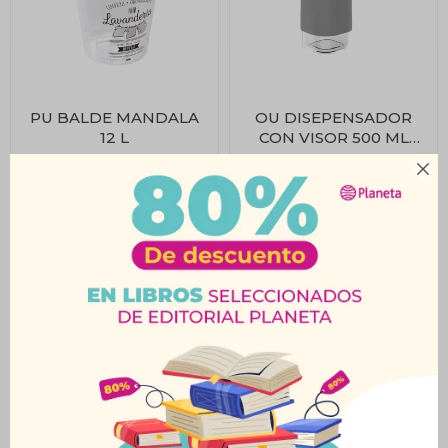
PU BALDE MANDALA
OU DISEPENSADOR
12 L
CON VISOR 500 ML
GRIS
$
639
$
499
