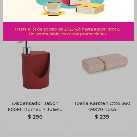
OU BOLD PORTA
OUPORTA ALGODON
ALGODON ROSA
GROOVE GRIS
$
249
$
217
Dispensador Jabón
Toalla Karsten Otto 360
600Ml Romeo Y Julieta
49X70 Rosa
Rojo Bold
$
290
$
239