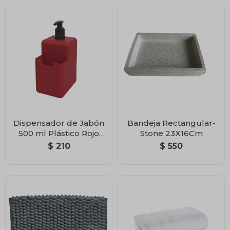
Dispensador de Jabón
Bandeja Rectangular-
500 ml Plástico Rojo
Stone 23X16Cm
Bold
$
210
$
550