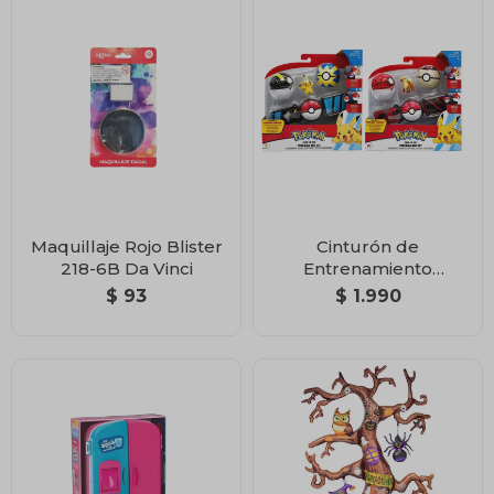
Maquillaje Rojo Blister
Cinturón de
218-6B Da Vinci
Entrenamiento
Pokémon con 2
$
93
$
1.990
Pokébolas y Figura