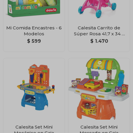
Mi Comida Encastres - 6
Calesita Carrito de
Modelos
Súper Rosa 41,7 x 34 x
57 cm
$
599
$
1.470
Calesita Set Mini
Calesita Set Mini
Mecánico en Caja
Mercado en Caja