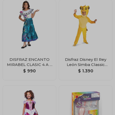
DISFRAZ ENCANTO
Disfraz Disney El Rey
MIRABEL CLASIC 4 A 6
León Simba Classic
AÑOS
Talle 2 Años
$
990
$
1.390