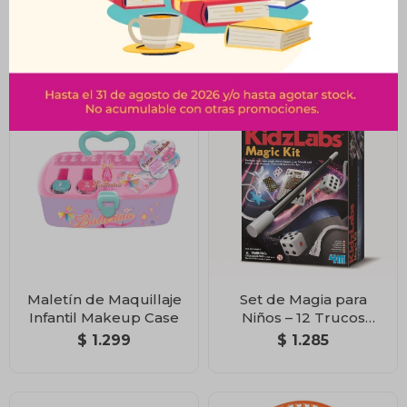
Play-Doh – Picnic
Esmaltes Coloridos
$
2.190
$
899
Maletín de Maquillaje
Set de Magia para
Infantil Makeup Case
Niños – 12 Trucos
Divertidos
$
1.299
$
1.285