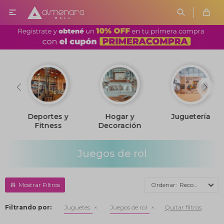

Deportes y
Hogar y
Juguetería
Fitness
Decoración
Juegos de rol
Recomendados
Filtrando por:
Juguetes
Juegos de rol
Quitar filtros