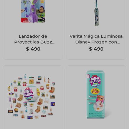
Lanzador de
Varita Mágica Luminosa
Proyectiles Buzz
Disney Frozen con
Lightyear Toy Story 14 x
Luces 38 x 11 x 2,8 cm
$
490
$
490
7,9 x 3,7 cm