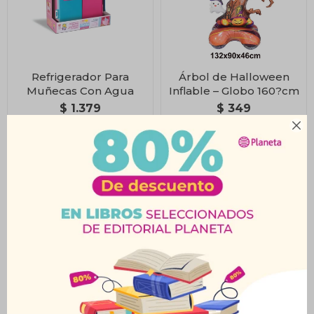
Refrigerador Para
Árbol de Halloween
Muñecas Con Agua
Inflable – Globo 160?cm
$
1.379
$
349

Primeras Creaciones
Set Fashion de