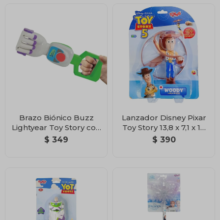
Brazo Biónico Buzz
Lanzador Disney Pixar
Lightyear Toy Story con
Toy Story 13,8 x 7,1 x 12
Garra Extensible
cm
$
349
$
390