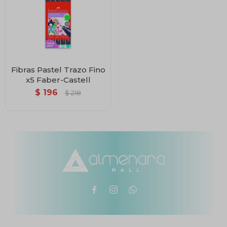
Fibras Pastel Trazo Fino
x5 Faber-Castell
$
196
$
218


