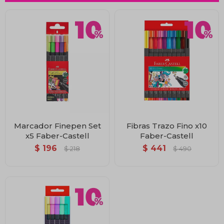
Marcador Finepen Set
Fibras Trazo Fino x10
x5 Faber-Castell
Faber-Castell
$
196
$
441
$
218
$
490