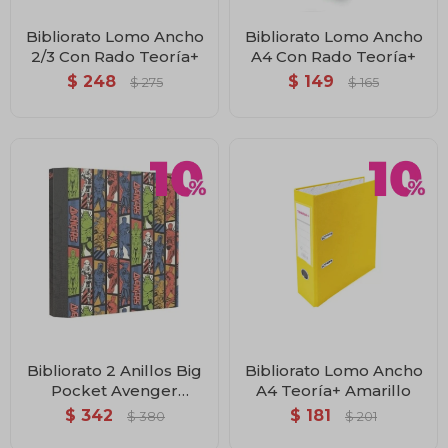
Bibliorato Lomo Ancho
Bibliorato Lomo Ancho
2/3 Con Rado Teoría+
A4 Con Rado Teoría+
$
248
$
149
$
275
$
165
Bibliorato 2 Anillos Big
Bibliorato Lomo Ancho
Pocket Avenger
A4 Teoría+ Amarillo
Historietas
$
342
$
181
$
380
$
201