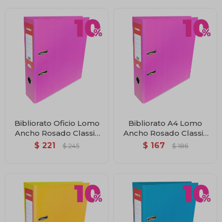
Bibliorato Oficio Lomo
Bibliorato A4 Lomo
Ancho Rosado Classic
Ancho Rosado Classic
Teoría+
Teoría+
$
221
$
167
$
245
$
186