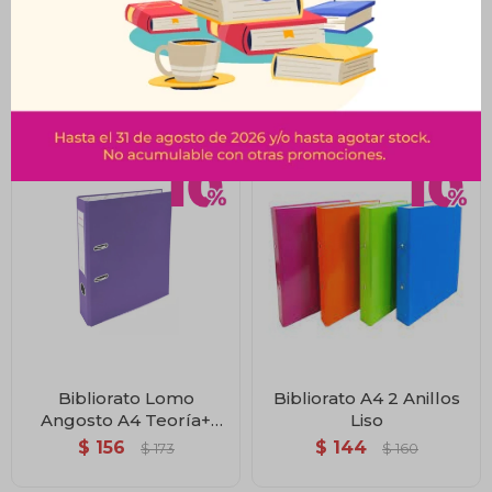
Bibliorato Lomo
Bibliorato Lomo
Angosto A4 Teoría+
Angosto A4 Teoría+
Celeste
Verde
$
156
$
156
$
173
$
173
Bibliorato Lomo
Bibliorato A4 2 Anillos
Angosto A4 Teoría+
Liso
Violeta
$
156
$
144
$
173
$
160