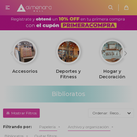

Deportes y
Hogar y
Juguetería
Fitness
Decoración
Biblioratos
Recomendados
Filtrando por:
Papelería
Archivo y organización
Biblioratos
Quitar filtros