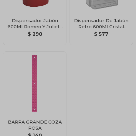
Dispensador Jabón
Dispensador De Jabón
600Ml Romeo Y Julieta
Retro 600Ml Cristal
Rojo Bold
Coza
$
290
$
577
BARRA GRANDE COZA
ROSA
$
140