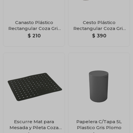
Canasto Plástico
Cesto Plástico
Rectangular Coza Gris
Rectangular Coza Gris
Claro 18,5 x 15 x 8 cm
Claro 30,5 x 18,5 x 12 cm
$
210
$
390
Escurre Mat para
Papelera C/Tapa 5L
Mesada y Pileta Coza
Plastico Gris Plomo