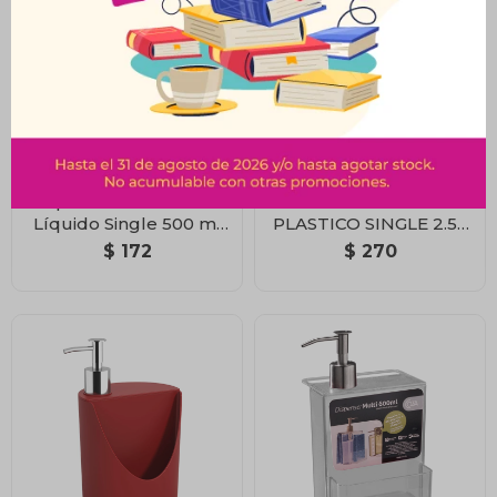
Dispensador de Jabón
PAPELERA MESA
Líquido Single 500 ml
PLASTICO SINGLE 2.5L
Negro
NEGRO COZA
$
172
$
270