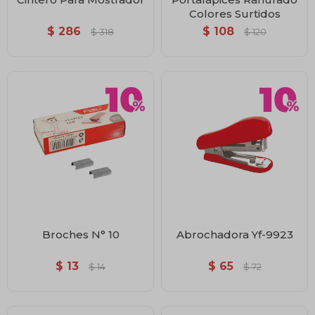
Colores Surtidos
$
286
$
108
$
318
$
120
Broches N° 10
Abrochadora Yf-9923
$
13
$
65
$
14
$
72