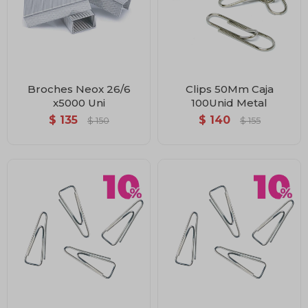
Broches Neox 26/6
Clips 50Mm Caja
x5000 Uni
100Unid Metal
$
135
$
140
$
150
$
155