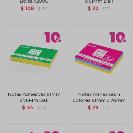
Bolsa x200G
x 51Mm Dalí
$
108
$
20
$
120
$
22
Notas Adhesivas 51Mm
Notas Adhesivas 4
x 76Mm Dalí
Colores 51mm x 76mm
$
34
$
29
$
38
$
32