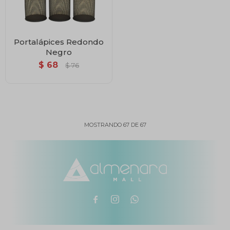
Portalápices Redondo
Negro
$
68
$
76
MOSTRANDO
67
DE
67


