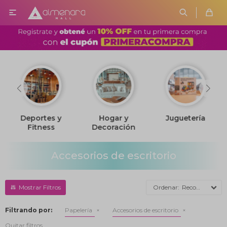

Deportes y
Hogar y
Juguetería
Fitness
Decoración
Accesorios de escritorio
Recomendados
Filtrando por:
Papelería
Accesorios de escritorio
Quitar filtros