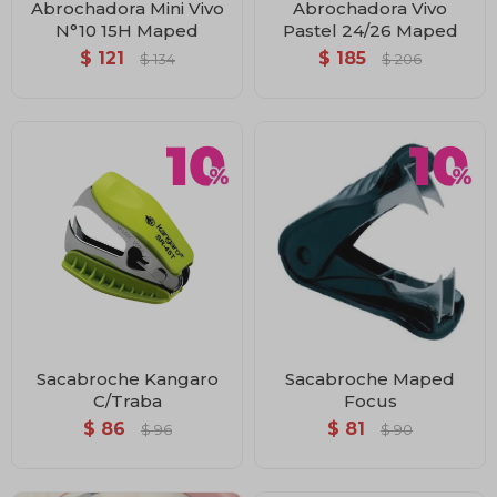
Abrochadora Mini Vivo
Abrochadora Vivo
N°10 15H Maped
Pastel 24/26 Maped
$
121
$
185
$
134
$
206
Sacabroche Kangaro
Sacabroche Maped
C/Traba
Focus
$
86
$
81
$
96
$
90