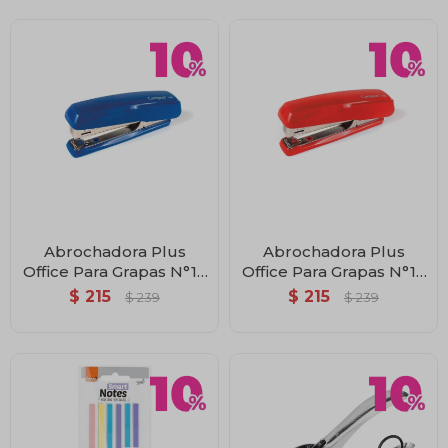
Abrochadora Plus
Abrochadora Plus
Office Para Grapas N°10
Office Para Grapas N°10
Color Azul Blister
Color Rojo Blister
$
215
$
215
$
239
$
239