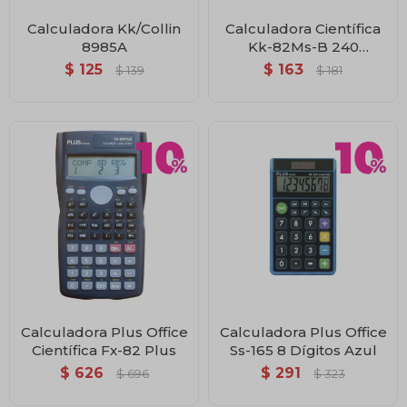
Calculadora Kk/Collin
Calculadora Científica
8985A
Kk-82Ms-B 240
Funciones
$
125
$
163
$
139
$
181
Calculadora Plus Office
Calculadora Plus Office
Científica Fx-82 Plus
Ss-165 8 Dígitos Azul
$
626
$
291
$
696
$
323