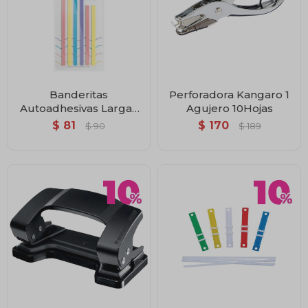
Banderitas
Perforadora Kangaro 1
Autoadhesivas Largas
Agujero 10Hojas
Translucidas Brw
$
81
$
170
$
90
$
189