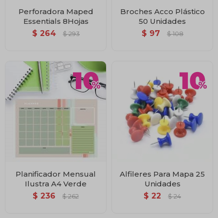
Perforadora Maped
Broches Acco Plástico
Essentials 8Hojas
50 Unidades
$
264
$
97
$
293
$
108
Planificador Mensual
Alfileres Para Mapa 25
Ilustra A4 Verde
Unidades
$
236
$
22
$
262
$
24