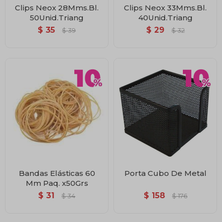
Clips Neox 28Mms.Bl.
Clips Neox 33Mms.Bl.
50Unid.Triang
40Unid.Triang
$
35
$
29
$
39
$
32
Bandas Elásticas 60
Porta Cubo De Metal
Mm Paq. x50Grs
$
31
$
158
$
34
$
176