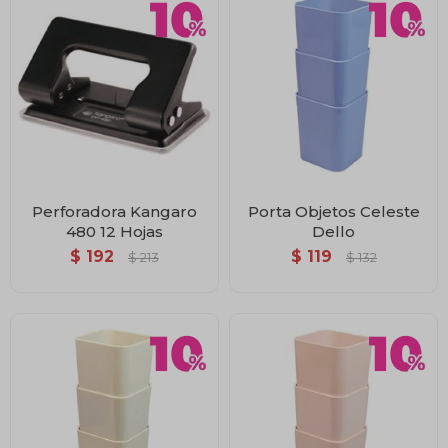
Perforadora Kangaro
Porta Objetos Celeste
480 12 Hojas
Dello
$
192
$
119
$
213
$
132