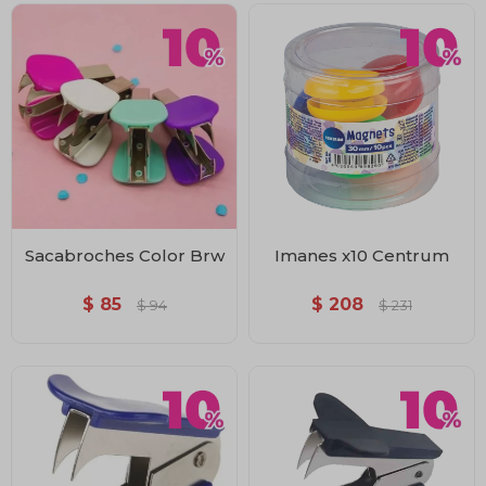
Sacabroches Color Brw
Imanes x10 Centrum
$
85
$
208
$
94
$
231