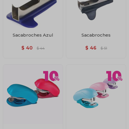
Sacabroches Azul
Sacabroches
$
40
$
46
$
44
$
51