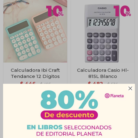
Calculadora Ibi Craft
Calculadora Casio Hl-
Tendance 12 Dígitos
815L Blanco
$
446
$
482
$
495
$
536
