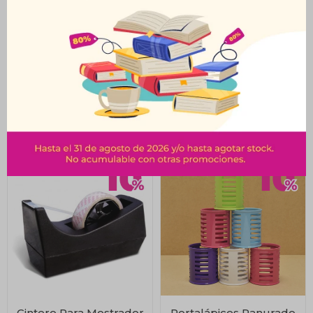
Calculadora Casio Hl-
Cintero Mediano
815L Rosa
$
482
$
169
$
536
$
188
Cintero Para Mostrador
Portalápices Ranurado