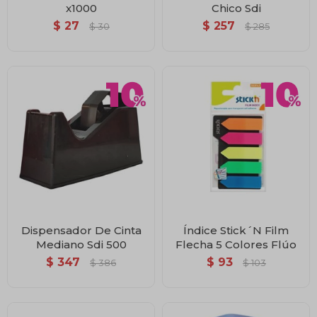
x1000
Chico Sdi
$
27
$
257
$
30
$
285
Dispensador De Cinta
Índice Stick´N Film
Mediano Sdi 500
Flecha 5 Colores Flúo
$
347
$
93
$
386
$
103