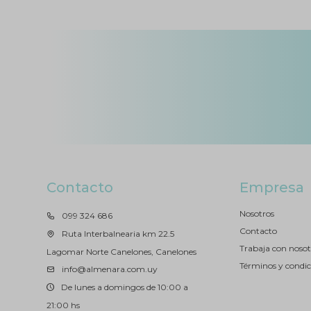
Contacto
Empresa
Nosotros
099 324 686
Contacto
Ruta Interbalnearia km 22.5
Trabaja con nosot
Lagomar Norte Canelones, Canelones
Términos y condic
info@almenara.com.uy
De lunes a domingos de 10:00 a
21:00 hs