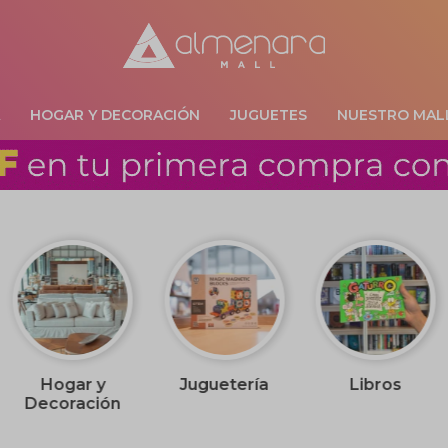
A
HOGAR Y DECORACIÓN
JUGUETES
NUESTRO MAL
Hogar y
Juguetería
Libros
Decoración