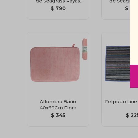
de Seagrass Rayas
de Seagrass
Bicolor 80 x 50 cm
Bicolor 80 
$
790
$
79
Alfombra Baño
Felpudo Line
40x60Cm Flora
$
345
$
22