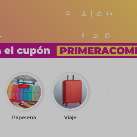
$
0
L



Papelería
Viaje