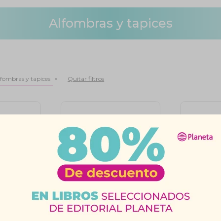
Alfombras y tapices
lfombras y tapices
Quitar filtros
tangular
Felpudo Coco/Goma
Alfomb