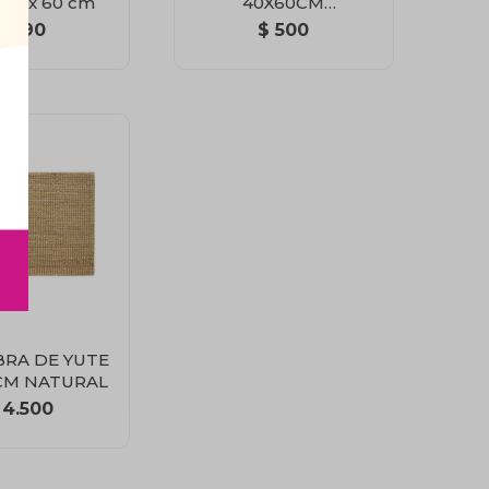
 40 x 60 cm
40X60CM
RECTANGULOS
$
690
$
500
RA DE YUTE
CM NATURAL
4.500