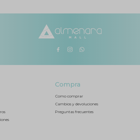



Compra
Como comprar
Cambios y devoluciones
ros
Preguntas frecuentes
iones