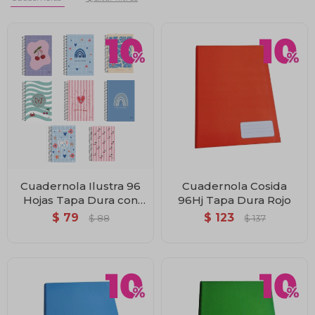
Cuadernola Ilustra 96
Cuadernola Cosida
Hojas Tapa Dura con
96Hj Tapa Dura Rojo
Espiral
$
79
$
123
$
88
$
137