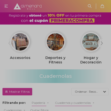

Accesorios
Deportes y
Hogar y
Fitness
Decoración
Cuadernolas
Recomendados
Filtrando por:
Papelería
Cuadernos y cuadernolas
Cuadernolas
Quitar filtros