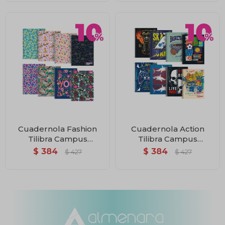
Cuadernola Fashion
Cuadernola Action
Tilibra Campus
Tilibra Campus
University Td Rayada
University Td Rayada
$
384
$
384
$
427
$
427
Con Espiral 200 Hojas
Con Espiral 200 Hojas