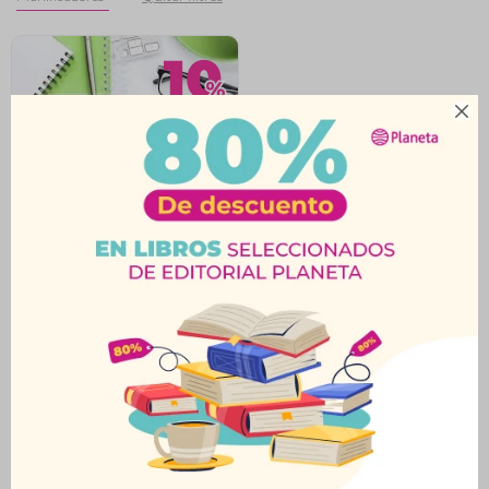

Planificador Mensual
Ilustra A4 Verde
$
236
$
262