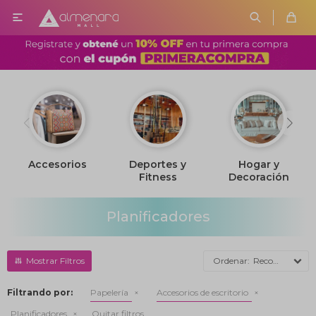

Accesorios
Deportes y
Hogar y
Fitness
Decoración
Planificadores
Recomendados
Filtrando por:
Papelería
Accesorios de escritorio
Planificadores
Quitar filtros