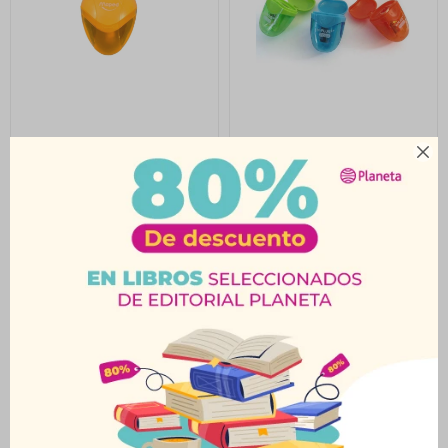
Sacapuntas Maped
Sacapuntas Con

Igloo Neón 1 Orificio
Depósito Polka
$
35
$
31
$
39
$
34