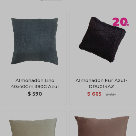
Almohadón Lino
Almohadón Fur Azul-
40x40Cm 380G Azul
DRU014AZ
$
590
$
665
$
831