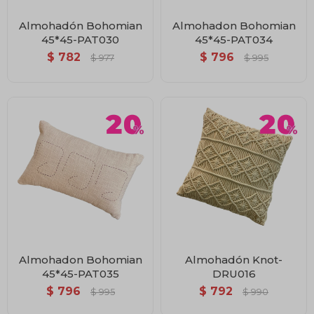
Almohadón Bohomian
Almohadon Bohomian
45*45-PAT030
45*45-PAT034
$
782
$
796
$
977
$
995
Almohadon Bohomian
Almohadón Knot-
45*45-PAT035
DRU016
$
796
$
792
$
995
$
990