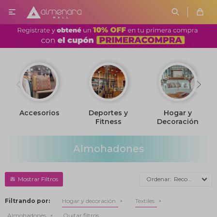

esorios
Deportes y
Hogar y
Jugue
Fitness
Decoración
Almohadones
Recomendados
Filtrando por:
Hogar y decoración
Textiles
Almohadones
Quitar filtros