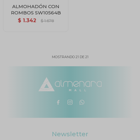
ALMOHADÓN CON
ROMBOS SW10564B
$
1.342
$
1.678
MOSTRANDO
21
DE
21



Newsletter