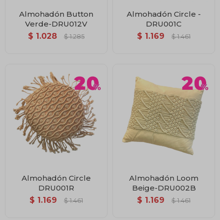
Almohadón Button
Almohadón Circle -
Verde-DRU012V
DRU001C
$
1.028
$
1.169
$
1.285
$
1.461
Almohadón Circle
Almohadón Loom
DRU001R
Beige-DRU002B
$
1.169
$
1.169
$
1.461
$
1.461