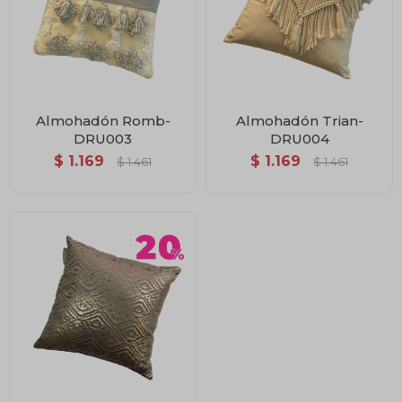
Almohadón Romb-
Almohadón Trian-
DRU003
DRU004
$
1.169
$
1.169
$
1.461
$
1.461