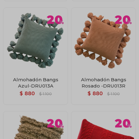
Almohadón Bangs
Almohadón Bangs
Azul-DRU013A
Rosado -DRU013R
$
880
$
880
$
1.100
$
1.100