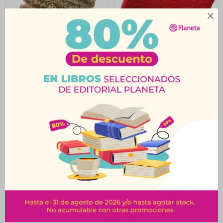

ALMOHADÓN ASBEL
Almohadón Button
TRR81119
Rojo-DRU012R
$
1.061
$
1.028
$
1.326
$
1.285