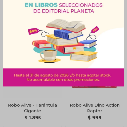
Smashers - Isla Dino
Smashers - Monster
Mega Huevo Epico Con
Truck Wheels + 20
+ 25 Sorpresas
Sorpresas
$
1.799
$
2.249
Robo Alive - Tarántula
Robo Alive Dino Action
Gigante
Raptor
$
1.895
$
999