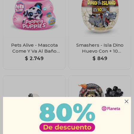
Pets Alive - Mascota
Smashers - Isla Dino
Come Y Va Al Baño
Huevo Con + 10
Interactiva
Sorpresas
$
2.749
$
849
Coleccionable
