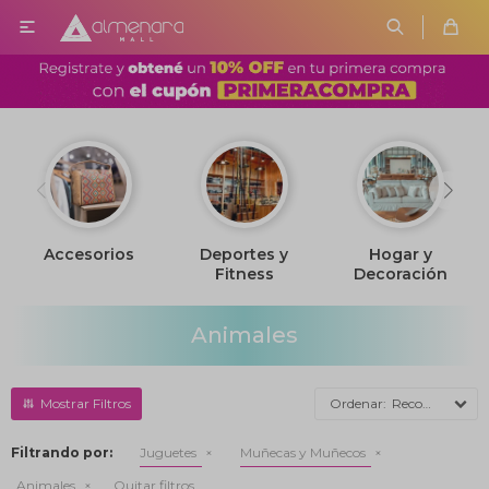

Accesorios
Deportes y
Hogar y
Fitness
Decoración
Animales
Recomendados
Filtrando por:
Juguetes
Muñecas y Muñecos
Animales
Quitar filtros