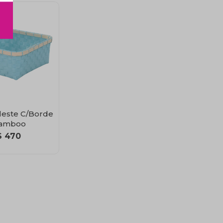
leste C/Borde
amboo
$
470