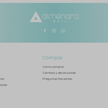



Compra
Como comprar
Cambios y devoluciones
ros
Preguntas frecuentes
iones