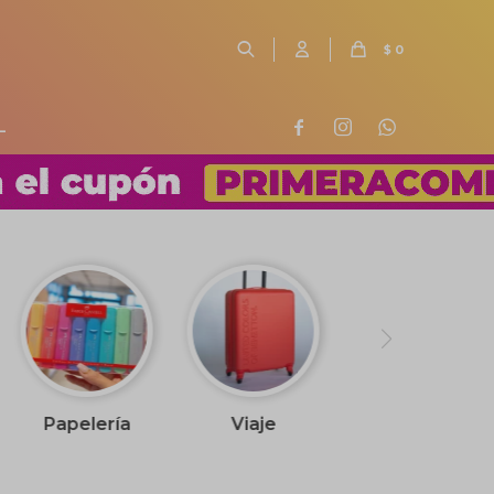
$
0
L



Papelería
Viaje