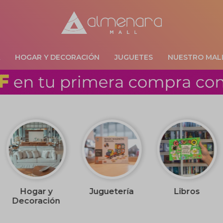
A
HOGAR Y DECORACIÓN
JUGUETES
NUESTRO MAL
Hogar y
Juguetería
Libros
Decoración