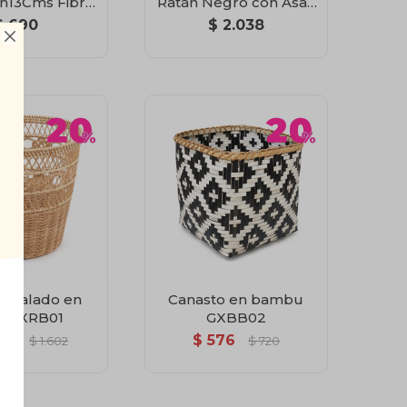
h13Cms Fibra
Ratán Negro con Asas
atural
D40 x 30 cm
$
690
$
2.038

o calado en
Canasto en bambu
án GXRB01
GXBB02
282
$
576
$
1.602
$
720