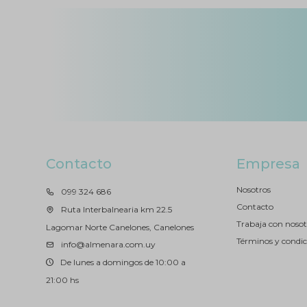
Contacto
Empresa
Nosotros
099 324 686
Contacto
Ruta Interbalnearia km 22.5
Trabaja con nosot
Lagomar Norte Canelones, Canelones
Términos y condic
info@almenara.com.uy
De lunes a domingos de 10:00 a
21:00 hs