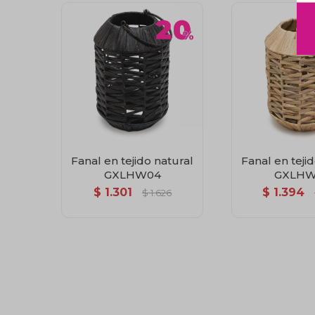
Fanal en tejido natural
Fanal en teji
GXLHW04
GXLHW
$
1.301
$
1.394
$
1.626