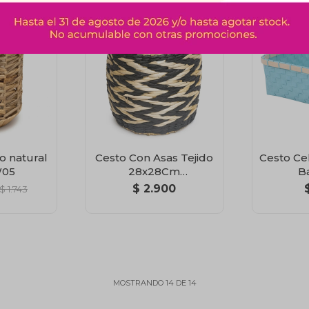
do natural
Cesto Con Asas Tejido
Cesto Ce
05
28x28Cm
B
Natural/Negro
$
2.900
$
1.743
MOSTRANDO
14
DE
14