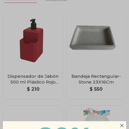
Dispensador de Jabón
Bandeja Rectangular-
500 ml Plástico Rojo
Stone 23X16Cm
Bold
$
210
$
550
