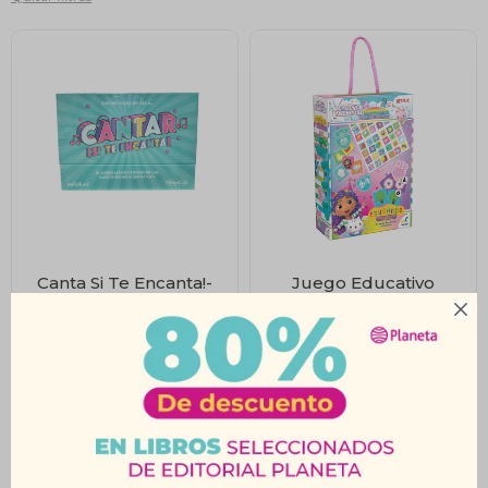
Canta Si Te Encanta!-
Juego Educativo
Toyco
Gabby’s Dollhouse

$
1.779
$
699