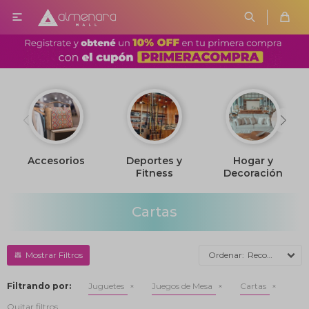

Accesorios
Deportes y
Hogar y
Fitness
Decoración
Cartas
Recomendados
Filtrando por:
Juguetes
Juegos de Mesa
Cartas
Quitar filtros