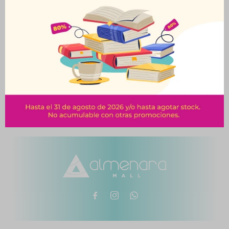
Naipes De Poker
Naipes Españoles
Copag
Copag
$
149
$
139


