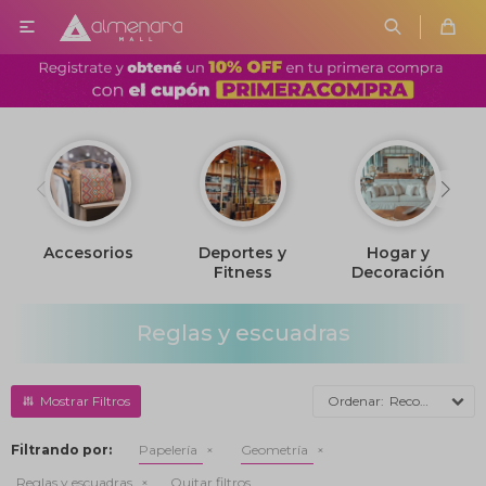

Accesorios
Deportes y
Hogar y
Fitness
Decoración
Reglas y escuadras
Recomendados
Filtrando por:
Papelería
Geometría
Reglas y escuadras
Quitar filtros