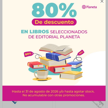

Escalímetro 30Cm
Regla Irrompible 20
Cm Maped
$
162
$
50
$
180
$
55