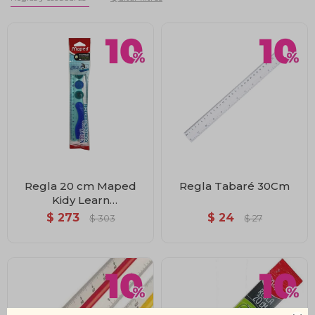
Regla 20 cm Maped
Regla Tabaré 30Cm
Kidy Learn
Concentración
$
273
$
24
$
303
$
27