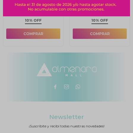
$
20
$
24
$
22
$
27
10% OFF
10% OFF



Newsletter
¡Suscribite y recibí todas nuestras novedades!