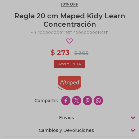
10% OFF
Regla 20 cm Maped Kidy Learn
Concentración
100000000149311-100000000149311
$
273
$
303
9




Envíos
Cambios y Devoluciones