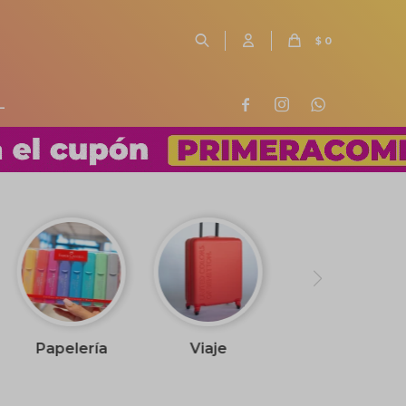
$
0
L



Papelería
Viaje