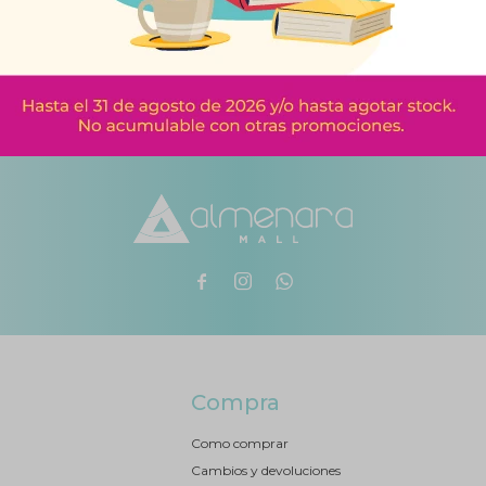
00 Grs.
2825 Bc. 250 Grs.
A
$
219
$
4
$
114
$
243



Compra
Como comprar
Cambios y devoluciones