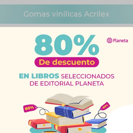
Gomas vinílicas Acrilex
nílicas
Quitar filtros
a Acrilex
Goma Vinílica Acrilex
Goma Vi