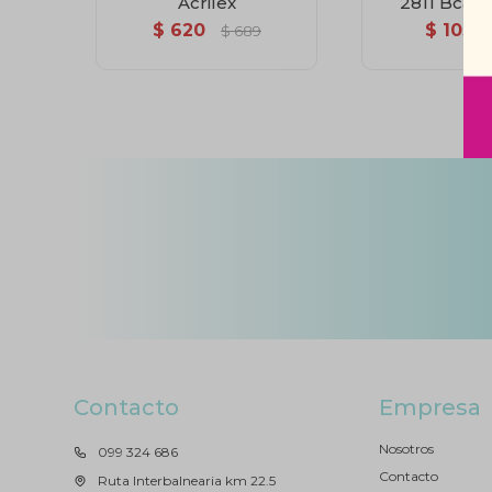
Acrilex
2811 Bca. 1
$
620
$
103
$
689
Contacto
Empresa
Nosotros
099 324 686
Contacto
Ruta Interbalnearia km 22.5