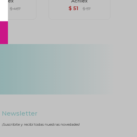
crilex
Acrilex
20
$
51
$
467
$
57
Newsletter
¡Suscribite y recibí todas nuestras novedades!