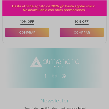
Goma Vinílica 37 G
Goma Vinílica 40 G Bic
Acrilex
$
51
$
60
$
57
$
67
10% OFF
10% OFF



Newsletter
¡Suscribite y recibí todas nuestras novedades!