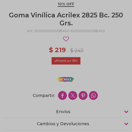
10% OFF
Goma Vinílica Acrilex 2825 Bc. 250
Grs.
100000000138492-100000000138492
$
219
$
243
9




Envíos
Cambios y Devoluciones