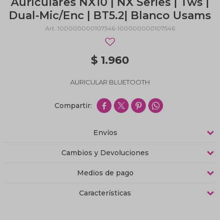
Auriculares NX10 | NX Series | Tws |
Dual-Mic/Enc | BT5.2| Blanco Usams
100000000107546-100000000107546
$
1.960
AURICULAR BLUETOOTH




Envíos
Cambios y Devoluciones
Medios de pago
Características