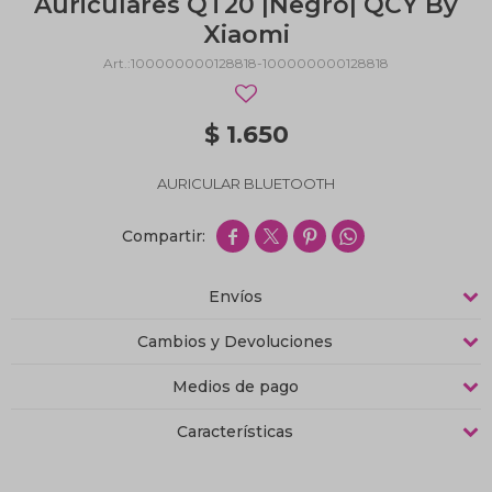
Auriculares QT20 |Negro| QCY By
Xiaomi
100000000128818-100000000128818
$
1.650
AURICULAR BLUETOOTH




Envíos
Cambios y Devoluciones
Medios de pago
Características