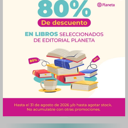
Productos que te pueden interesar
El Arte De Ser
Tú, Yo Y La Super
Nosotros-BK
Bowl-
$
620
$
720