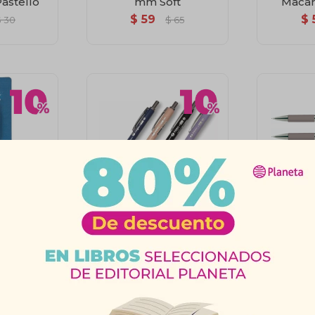
astello
mm Soft
Macar
$
59
$
$
30
$
65
 Tabaré
Portaminas H-205 0.5
Portami
 0,5Mm
Filgo
$
54
$
$
50
$
60