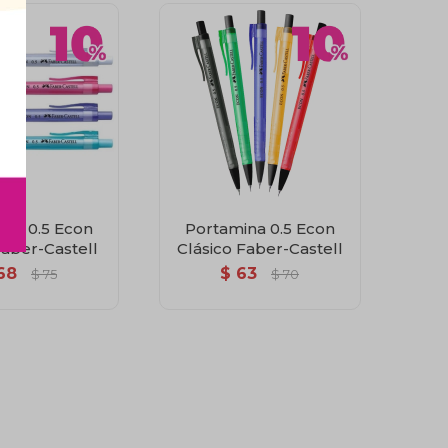
ina 0.5 Econ
Portamina 0.5 Econ
Faber-Castell
Clásico Faber-Castell
68
$
63
$
75
$
70