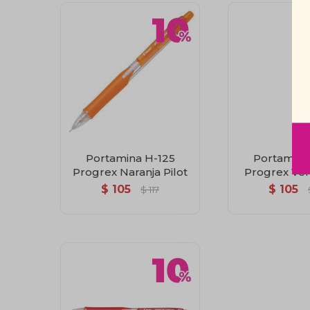
Portamina H-125
Portamina
Progrex Naranja Pilot
Progrex Ver
$
105
$
105
$
117