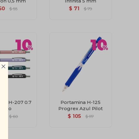
on 0,5 mm
Infinita 5 mm
50
$
71
$
55
$
79

nas H-207 0.7
Portamina H-125
Filgo
Progrex Azul Pilot
54
$
105
$
60
$
117