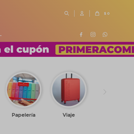
$
0
L



Papelería
Viaje