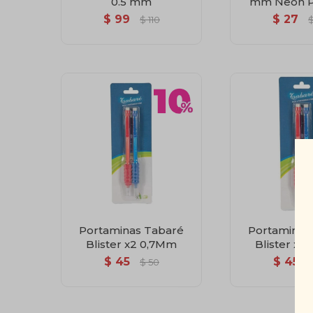
0.5 mm
mm Neon P
$
99
$
27
$
110
Portaminas Tabaré
Portaminas
Blister x2 0,7Mm
Blister x2
$
45
$
45
$
50