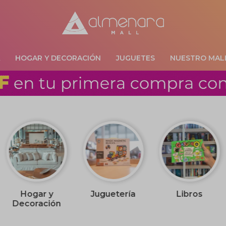
A
HOGAR Y DECORACIÓN
JUGUETES
NUESTRO MAL
Hogar y
Juguetería
Libros
Decoración