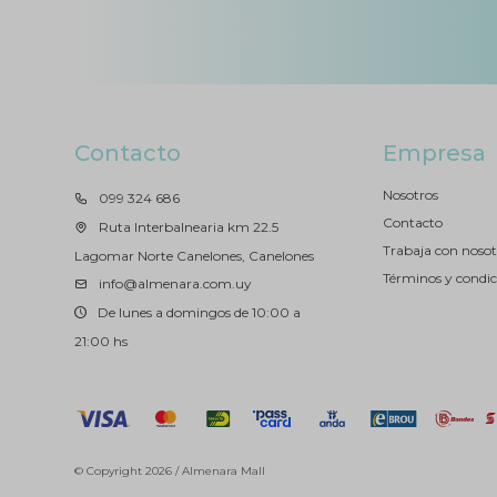
Contacto
Empresa
Nosotros
099 324 686
Contacto
Ruta Interbalnearia km 22.5
Trabaja con nosot
Lagomar Norte Canelones, Canelones
Términos y condic
info@almenara.com.uy
De lunes a domingos de 10:00 a
21:00 hs
© Copyright 2026 / Almenara Mall