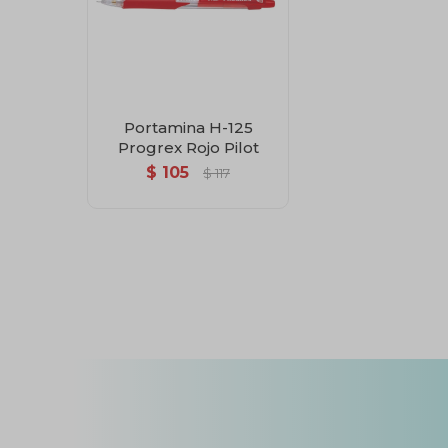
Portamina H-125
Progrex Rojo Pilot
$
105
$
117