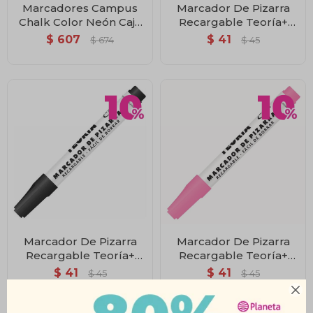
Marcadores Campus
Marcador De Pizarra
Chalk Color Neón Caja
Recargable Teoría+
x6
Celeste
$
607
$
41
$
674
$
45
Marcador De Pizarra
Marcador De Pizarra
Recargable Teoría+
Recargable Teoría+
Negro
Rosado
$
41
$
41
$
45
$
45
