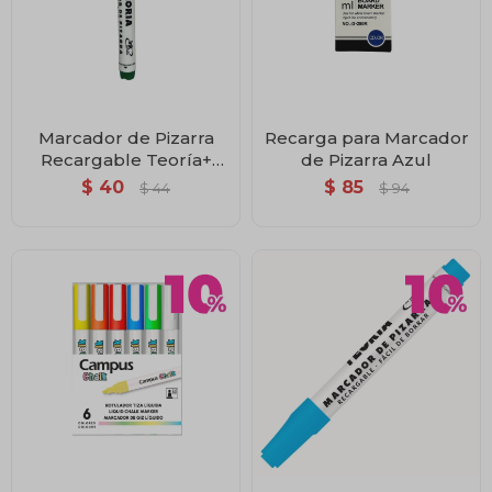
Marcador de Pizarra
Recarga para Marcador
Recargable Teoría+
de Pizarra Azul
Verde
$
40
$
85
$
44
$
94