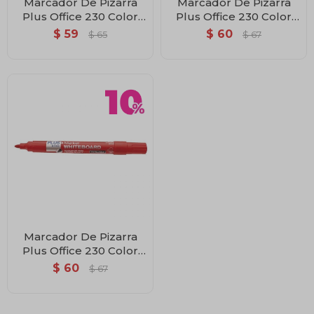
Marcador De Pizarra
Marcador De Pizarra
Plus Office 230 Color
Plus Office 230 Color
Azul
Negro
$
59
$
60
$
65
$
67
Marcador De Pizarra
Plus Office 230 Color
Rojo
$
60
$
67