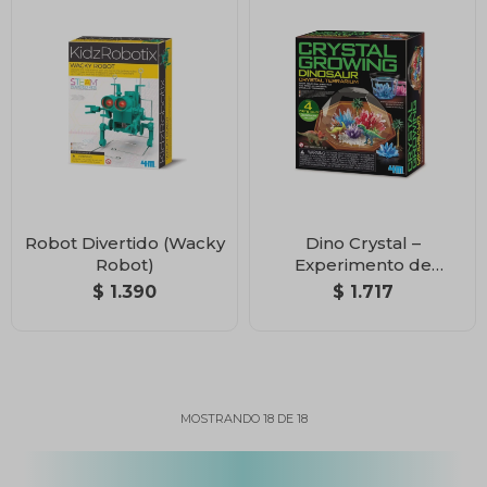
Robot Divertido (Wacky
Dino Crystal –
Robot)
Experimento de
Cristales
$
1.390
$
1.717
MOSTRANDO
18
DE
18