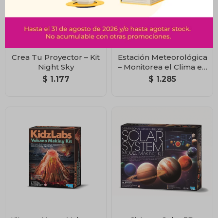
Crea Tu Proyector – Kit
Estación Meteorológica
Night Sky
– Monitorea el Clima en
Casa
$
1.177
$
1.285