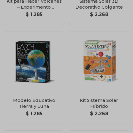
Kit para Hacer Volcanes
Sistema Solar 3D
– Experimento
Decorativo Colgante
Científico Divertido
$
1.285
$
2.268
Modelo Educativo
Kit Sistema Solar
Tierra y Luna
Híbrido
$
1.285
$
2.268