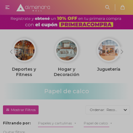

Deportes y
Hogar y
Juguetería
Fitness
Decoración
Papel de calco
Recomendados
Filtrando por:
Papeles y cartulinas
Papel de calco
Quitar filtros