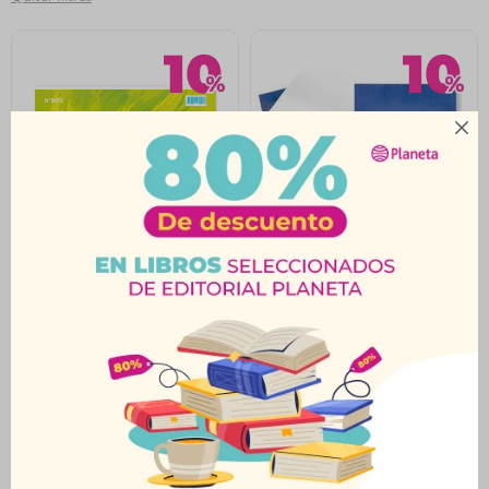

Papel Calco A4 Block
Papel Calco A4 Block
20H. Dalí
20H Tabaré
$
119
$
201
$
132
$
223