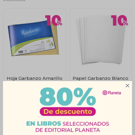
Hoja Garbanzo Amarillo
Papel Garbanzo Blanco
25 H 25x35 Cm 110G
Fino 80G 25 Hojas

$
116
$
40
$
129
$
44