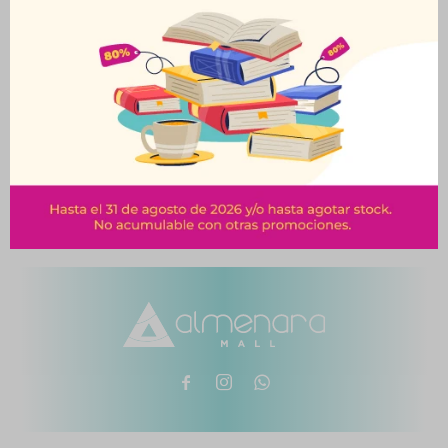
Papel Garbanzo Blanco
Grueso 120G 25 Hojas
$
59
$
66


