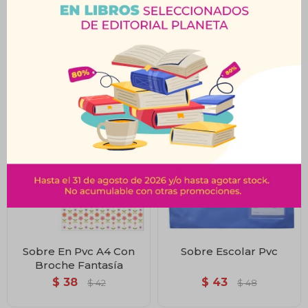
Sobre Manila 30x40 x10
Sobre Manila Blanco
31x41 x10
$
159
$
176
$
177
$
195
Sobre En Pvc A4 Con
Sobre Escolar Pvc
Broche Fantasía
$
38
$
43
$
42
$
48