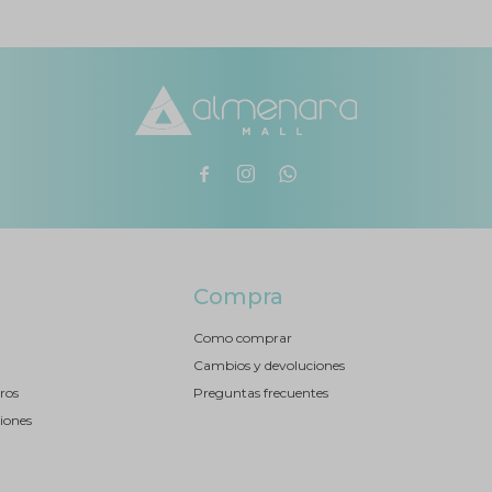



Compra
Como comprar
Cambios y devoluciones
ros
Preguntas frecuentes
iones