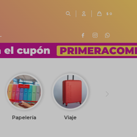
$
0
L



Papelería
Viaje