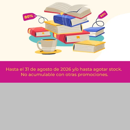
Cm
$
162
$
$
27
$
180