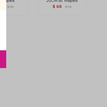
 Maped
20Cm Bl. Maped
50
$
68
$
55
$
76