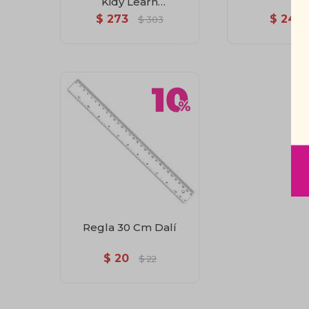
Kidy Learn
Concentración
$
273
$
24
$
303
Regla 30 Cm Dalí
$
20
$
22