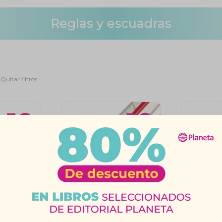
Reglas y escuadras
Quitar filtros
ré 30Cm
Escalímetro 30Cm
Regla I