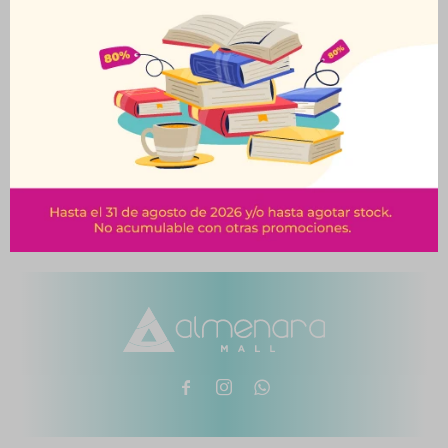
Clips Neox 28Mms.Bl.
Clips Neox 33Mms.Bl.
50Unid.Triang
40Unid.Triang
$
35
$
29
$
39
$
32


