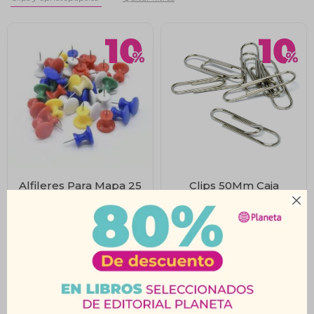
Alfileres Para Mapa 25
Clips 50Mm Caja
Unidades
100Unid Metal

$
22
$
140
$
24
$
155