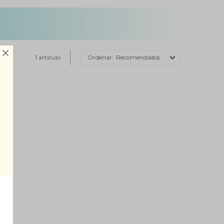

1 artículo
Recomendados