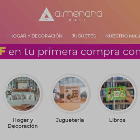
A
HOGAR Y DECORACIÓN
JUGUETES
NUESTRO MAL
Hogar y
Juguetería
Libros
Decoración