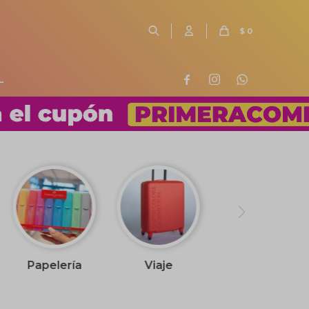
$
0
L



Papelería
Viaje