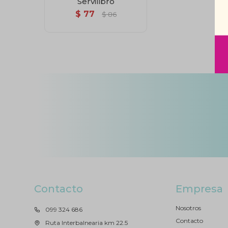
Servilibro
$
77
$
86
Contacto
Empresa
Nosotros
099 324 686
Contacto
Ruta Interbalnearia km 22.5