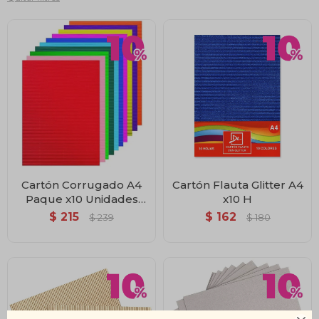
Cartón Corrugado A4
Cartón Flauta Glitter A4
Paque x10 Unidades
x10 H
Tabaré
$
215
$
162
$
239
$
180