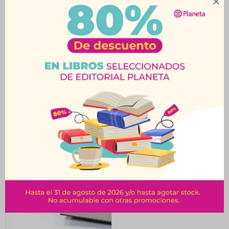

Cartón Flauta Kraft
Cartón A4 Gris 1Mm x10
70x50
$
32
$
196
$
35
$
218