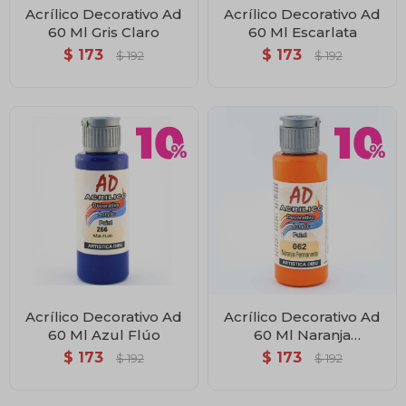
Acrílico Decorativo Ad
Acrílico Decorativo Ad
60 Ml Gris Claro
60 Ml Escarlata
$
173
$
173
$
192
$
192
Acrílico Decorativo Ad
Acrílico Decorativo Ad
60 Ml Azul Flúo
60 Ml Naranja
Permanente
$
173
$
173
$
192
$
192