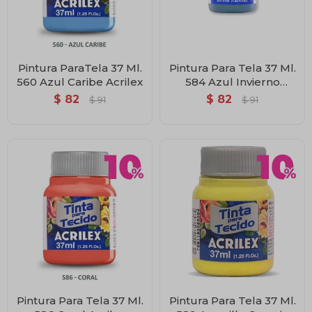
Pintura ParaTela 37 Ml.
Pintura Para Tela 37 Ml.
560 Azul Caribe Acrilex
584 Azul Invierno
Acrilex
$
82
$
82
$
91
$
91
Pintura Para Tela 37 Ml.
Pintura Para Tela 37 Ml.