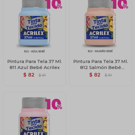
Pintura Para Tela 37 Ml.
Pintura Para Tela 37 Ml.
811 Azul Bebé Acrilex
812 Salmón Bebé
Acrilex
$
82
$
82
$
91
$
91