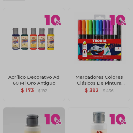
Acrílico Decorativo Ad
Marcadores Colores
60 Ml Oro Antiguo
Clásicos De Pintura
Acrílica Teoría+ x12
$
173
$
392
$
192
$
436