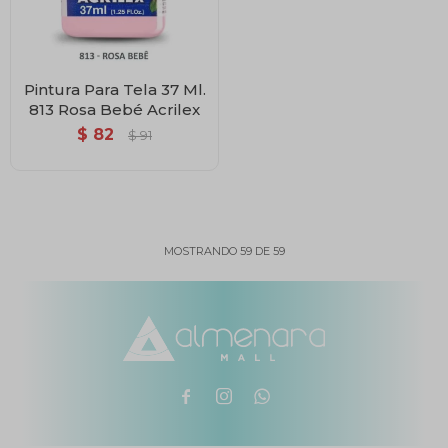
Pintura Para Tela 37 Ml.
813 Rosa Bebé Acrilex
$
82
$
91
MOSTRANDO
59
DE
59


