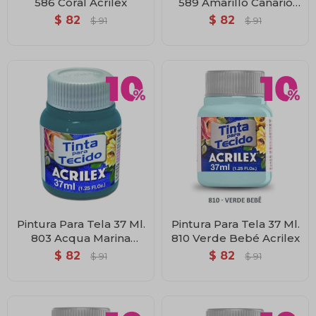
586 Coral Acrilex
589 Amarillo Canario
Acrilex
$
82
$
82
$
91
$
91
Pintura Para Tela 37 Ml.
Pintura Para Tela 37 Ml.
803 Acqua Marina
810 Verde Bebé Acrilex
Acrilex
$
82
$
82
$
91
$
91