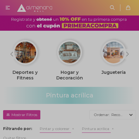

Deportes y
Hogar y
Juguetería
Fitness
Decoración
Pintura acrílica
Recomendados
Filtrando por:
Pintar y colorear
Pintura acrílica
Quitar filtros