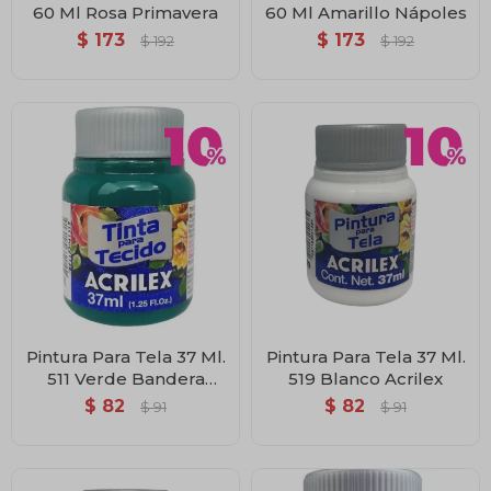
60 Ml Rosa Primavera
60 Ml Amarillo Nápoles
$
173
$
173
$
192
$
192
Pintura Para Tela 37 Ml.
Pintura Para Tela 37 Ml.
511 Verde Bandera
519 Blanco Acrilex
Acrilex
$
82
$
82
$
91
$
91