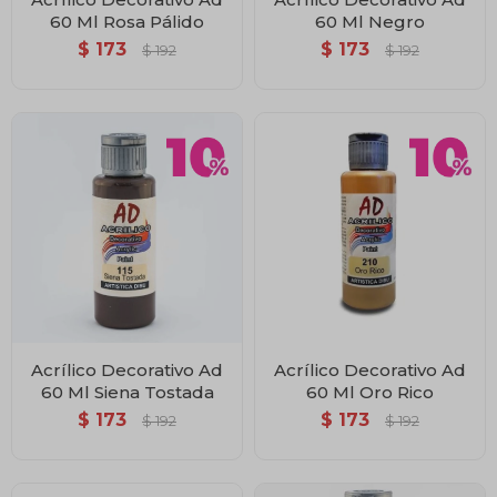
60 Ml Rosa Pálido
60 Ml Negro
$
173
$
173
$
192
$
192
Acrílico Decorativo Ad
Acrílico Decorativo Ad
60 Ml Siena Tostada
60 Ml Oro Rico
$
173
$
173
$
192
$
192