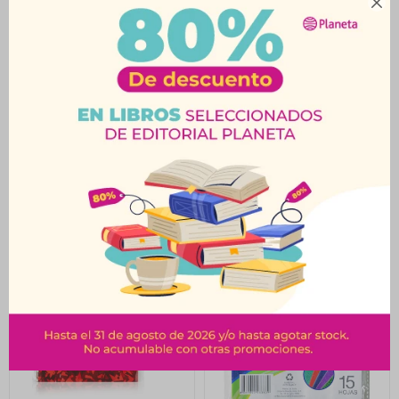

Papel Glasé Ilustra
Papel Glasé Tabaré
Entretenido 18 H 11x11
Fluo 15 H 11x11 Cm
Cm
$
26
$
61
$
29
$
68