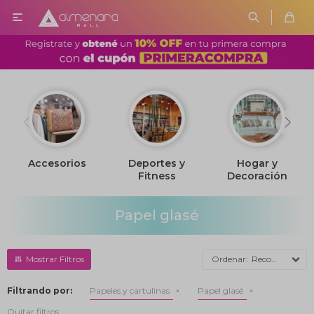

Accesorios
Deportes y
Hogar y
Fitness
Decoración
Papel glasé
Recomendados
Filtrando por:
Papeles y cartulinas
Papel glasé
Quitar filtros