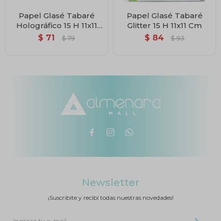
Papel Glasé Tabaré
Papel Glasé Tabaré
Holográfico 15 H 11x11
Glitter 15 H 11x11 Cm
Cm
$
71
$
84
$
79
$
93



Newsletter
¡Suscribite y recibí todas nuestras novedades!