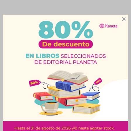

Productos que te pueden interesar
Acrílico Decorativo Ad
Acrílico Decorativo Ad
60 Ml Gris Elefante
60 Ml Siena Natural
$
173
$
173
$
192
$
192