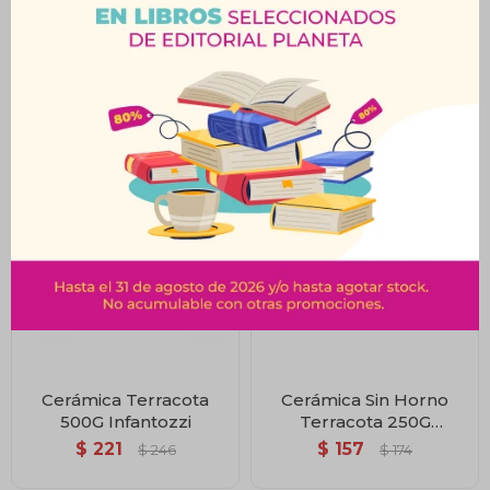
Cerámica Terracota 1
Cerámica Gris 500G
Kilo Infantozzi
Infantozzi
$
376
$
221
$
418
$
246
Cerámica Terracota
Cerámica Sin Horno
500G Infantozzi
Terracota 250G
Infantozzi
$
221
$
157
$
246
$
174