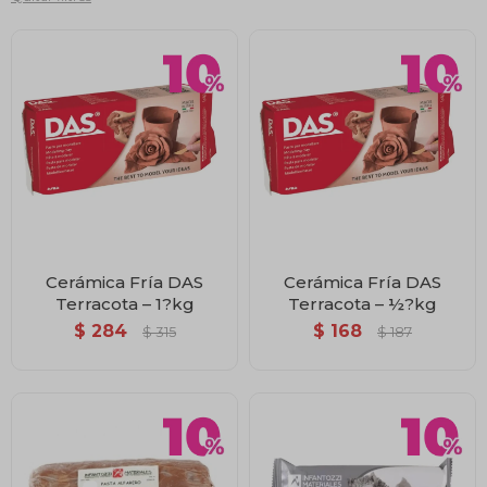
Cerámica Fría DAS
Cerámica Fría DAS
Terracota – 1?kg
Terracota – ½?kg
$
284
$
168
$
315
$
187