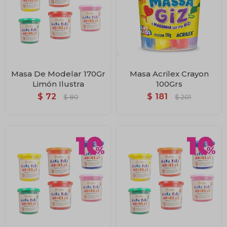
Masa De Modelar 170Gr
Masa Acrilex Crayon
Limón Ilustra
100Grs
$
72
$
181
$
80
$
201