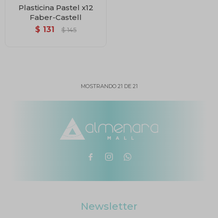
Plasticina Pastel x12
Faber-Castell
$
131
$
145
MOSTRANDO
21
DE
21



Newsletter