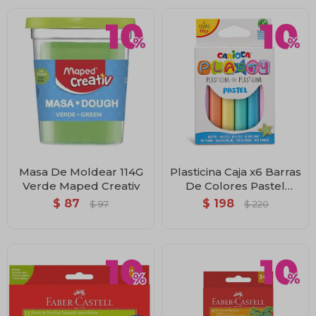
Masa De Moldear 114G
Plasticina Caja x6 Barras
Verde Maped Creativ
De Colores Pastel
Carioca
$
87
$
198
$
97
$
220