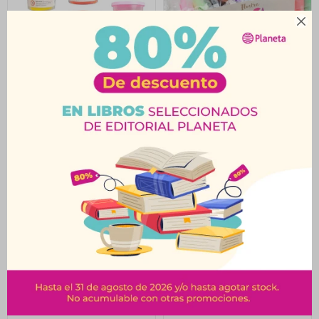

Masa De Modelar 1Kilo
Masa De Modelar Soft
4 Colores Ilustra
x12 Ilustra
$
371
$
83
$
412
$
92