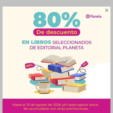

Productos que te pueden interesar
Portamina BRW 0.7
Portaminas Tabaré
mm Neon Pastello
Blister x2 0,5Mm
$
27
$
45
$
30
$
50
10% OFF
10% OFF