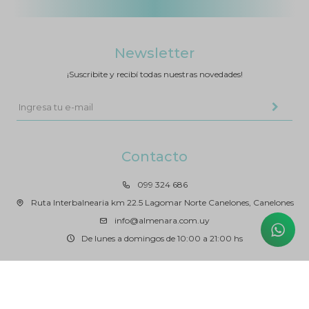
Newsletter
¡Suscribite y recibí todas nuestras novedades!
Contacto
099 324 686
Ruta Interbalnearia km 22.5 Lagomar Norte Canelones, Canelones
info@almenara.com.uy
De lunes a domingos de 10:00 a 21:00 hs