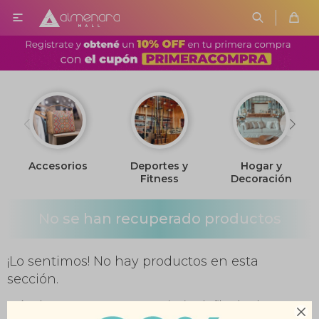

Accesorios
Deportes y
Hogar y
Fitness
Decoración
No se han recuperado productos
¡Lo sentimos! No hay productos en esta
sección.
Inténtalo nuevamente con otros criterios de filtrado o busca en
