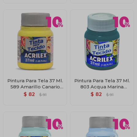
Pintura Para Tela 37 Ml.
Pintura Para Tela 37 Ml.
589 Amarillo Canario
803 Acqua Marina
Acrilex
Acrilex
$
82
$
82
$
91
$
91