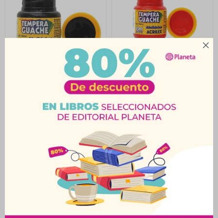

Témpera 15Ml Negro
Témpera 15Ml Rojo
Acrilex
Acrilex
$
23
$
23
$
25
$
25