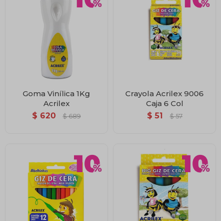
Goma Vinílica 1Kg
Crayola Acrilex 9006
Acrilex
Caja 6 Col
$
620
$
51
$
689
$
57