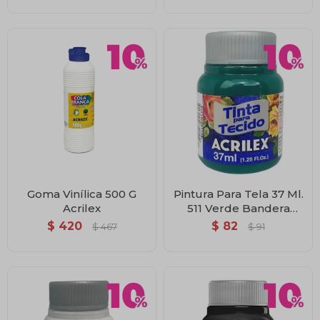
Goma Vinílica 500 G
Pintura Para Tela 37 Ml.
Acrilex
511 Verde Bandera
Acrilex
$
420
$
82
$
467
$
91