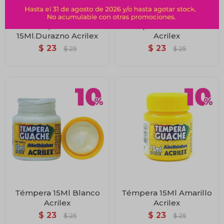
Témpera 538-
Témpera 15Ml Violeta
15Ml.Durazno Acrilex
Acrilex
$
23
$
23
$
25
$
25
Témpera 15Ml Blanco
Témpera 15Ml Amarillo
Acrilex
Acrilex
$
23
$
23
$
25
$
25