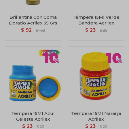
Brillantina Con Goma
Témpera 15Ml Verde
Dorado Acrilex 35 Grs
Bandera Acrilex
$
92
$
23
$
102
$
25
Témpera 15Ml Azul
Témpera 15Ml Naranja
Celeste Acrilex
Acrilex
$
23
$
23
$
25
$
25