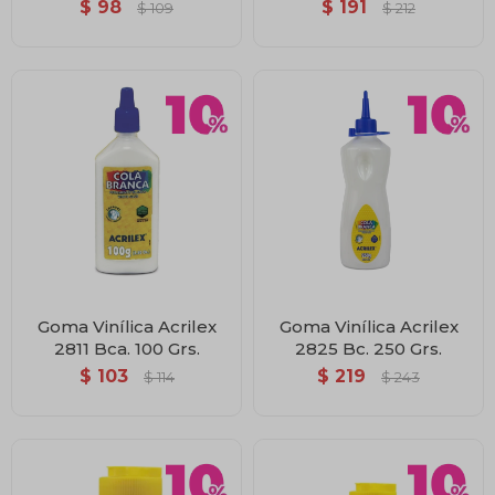
$
98
$
191
$
109
$
212
Goma Vinílica Acrilex
Goma Vinílica Acrilex
2811 Bca. 100 Grs.
2825 Bc. 250 Grs.
$
103
$
219
$
114
$
243