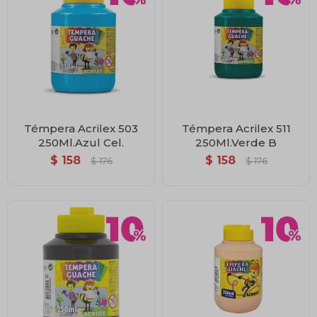
Témpera Acrilex 503
Témpera Acrilex 511
250Ml.Azul Cel.
250Ml.Verde B
$
158
$
158
$
176
$
176