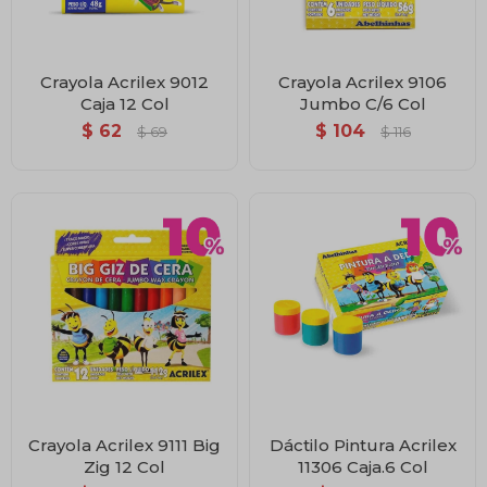
Crayola Acrilex 9012
Crayola Acrilex 9106
Caja 12 Col
Jumbo C/6 Col
$
62
$
104
$
69
$
116
Crayola Acrilex 9111 Big
Dáctilo Pintura Acrilex
Zig 12 Col
11306 Caja.6 Col