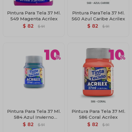
Pintura Para Tela 37 Ml.
Pintura ParaTela 37 Ml.
549 Magenta Acrilex
560 Azul Caribe Acrilex
$
82
$
82
$
91
$
91
Pintura Para Tela 37 Ml.
Pintura Para Tela 37 Ml.
584 Azul Invierno
586 Coral Acrilex
Acrilex
$
82
$
82
$
91
$
91