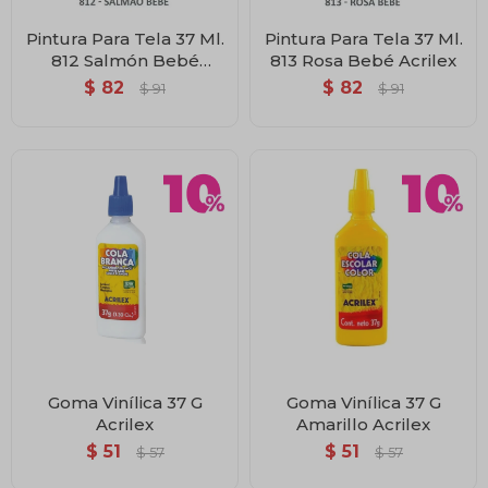
Pintura Para Tela 37 Ml.
Pintura Para Tela 37 Ml.
812 Salmón Bebé
813 Rosa Bebé Acrilex
Acrilex
$
82
$
82
$
91
$
91
Goma Vinílica 37 G
Goma Vinílica 37 G
Acrilex
Amarillo Acrilex
$
51
$
51
$
57
$
57