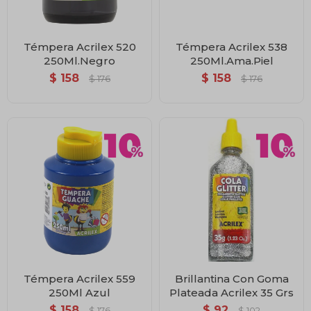
Témpera Acrilex 520
Témpera Acrilex 538
250Ml.Negro
250Ml.Ama.Piel
$
158
$
158
$
176
$
176
Témpera Acrilex 559
Brillantina Con Goma
250Ml Azul
Plateada Acrilex 35 Grs
$
158
$
92
$
176
$
102