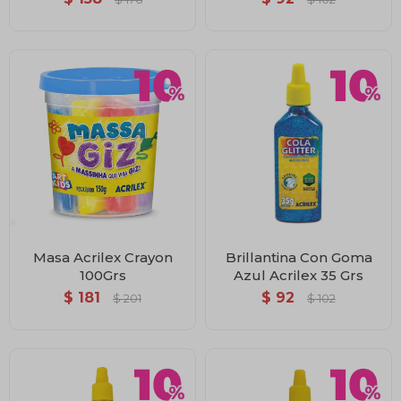
Masa Acrilex Crayon
Brillantina Con Goma
100Grs
Azul Acrilex 35 Grs
$
181
$
92
$
201
$
102