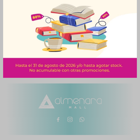
Goma Vinílica 37 G Rojo
Goma Vinílica 37 G
Acrilex
Verde Acrilex
$
51
$
51
$
57
$
57


