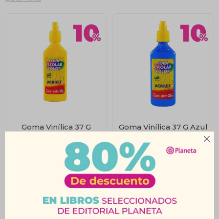
Goma Vinílica 37 G
Goma Vinílica 37 G Azul
Amarillo Acrilex
Acrilex

$
51
$
51
$
57
$
57