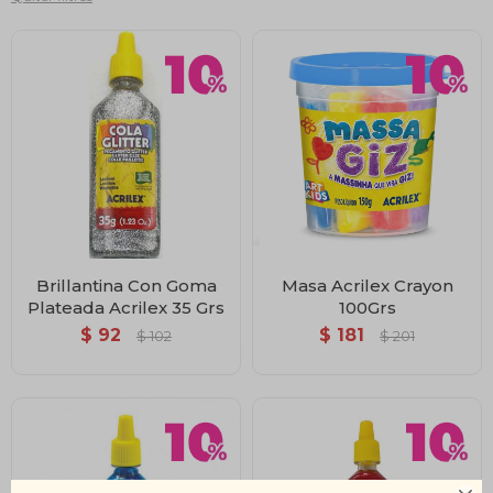
Brillantina Con Goma
Masa Acrilex Crayon
Plateada Acrilex 35 Grs
100Grs
$
92
$
181
$
102
$
201