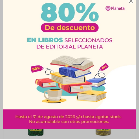

Brillantina Con Goma
Brillantina Con Goma
Azul Acrilex 35 Grs
Roja Acrilex 35 Grs
$
92
$
92
$
102
$
102