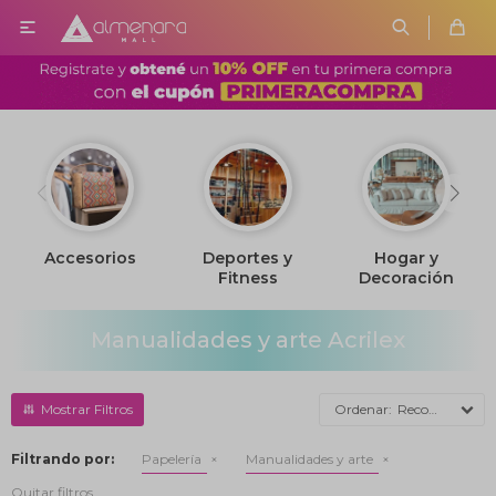

Accesorios
Deportes y
Hogar y
Fitness
Decoración
Manualidades y arte Acrilex
Recomendados
Filtrando por:
Papelería
Manualidades y arte
Quitar filtros