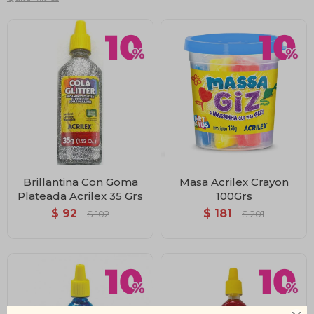
Brillantina Con Goma
Masa Acrilex Crayon
Plateada Acrilex 35 Grs
100Grs
$
92
$
181
$
102
$
201