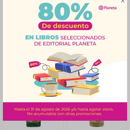

Brillantina Con Goma
Brillantina Con Goma
Azul Acrilex 35 Grs
Roja Acrilex 35 Grs
$
92
$
92
$
102
$
102