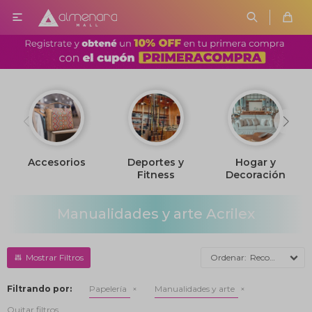

Accesorios
Deportes y
Hogar y
Fitness
Decoración
Manualidades y arte Acrilex
Recomendados
Filtrando por:
Papelería
Manualidades y arte
Quitar filtros