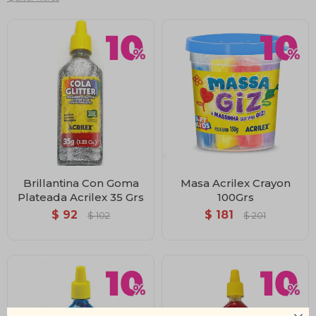
Brillantina Con Goma
Masa Acrilex Crayon
Plateada Acrilex 35 Grs
100Grs
$
92
$
181
$
102
$
201