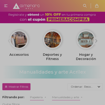

Accesorios
Deportes y
Hogar y
Fitness
Decoración
Manualidades y arte Acrilex
Recomendados
Filtrando por:
Papelería
Manualidades y arte
Quitar filtros