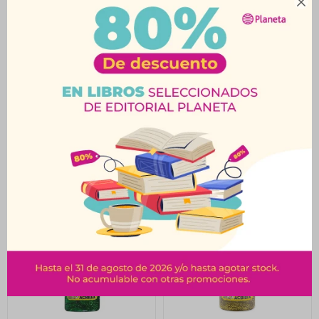

Brillantina Con Goma
Brillantina Con Goma
Azul Acrilex 35 Grs
Roja Acrilex 35 Grs
$
92
$
92
$
102
$
102