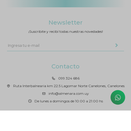
Newsletter
¡Suscribite y recibí todas nuestras novedades!
Contacto
099 324 686
Ruta Interbalnearia km 22.5 Lagomar Norte Canelones, Canelones
info@almenara.com.uy
De lunes a domingos de 10:00 a 21:00 hs