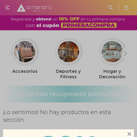

Accesorios
Deportes y
Hogar y
Fitness
Decoración
No se han recuperado productos
¡Lo sentimos! No hay productos en esta
sección.
Inténtalo nuevamente con otros criterios de filtrado o busca en
