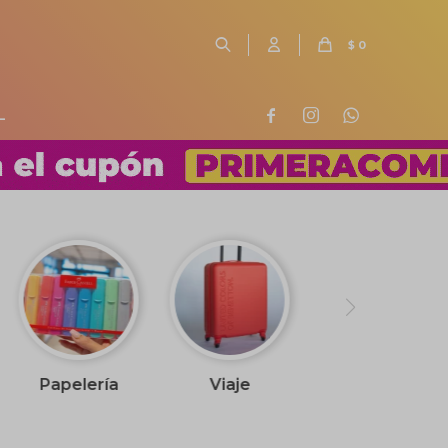
$
0
L



Papelería
Viaje