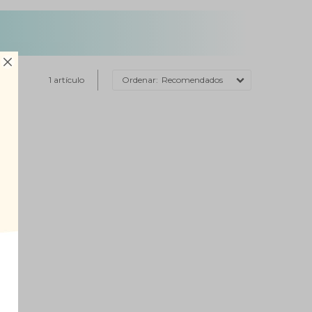

1 artículo
Recomendados