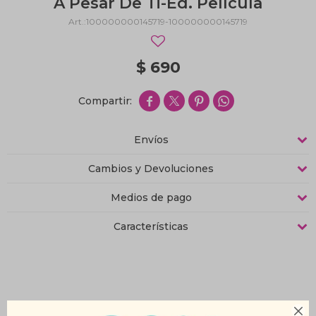
A Pesar De Ti-Ed. Película
100000000145719-100000000145719
$
690




Envíos
Cambios y Devoluciones
Medios de pago
Características
